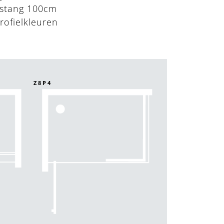
iestang 100cm
rofielkleuren
Z8P4