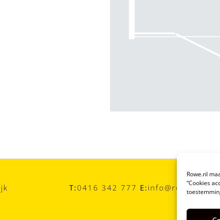
Rowe.nl maak
“Cookies acc
jk
T:
0416 342 777
E:
info@rowe.nl
toestemming
Co