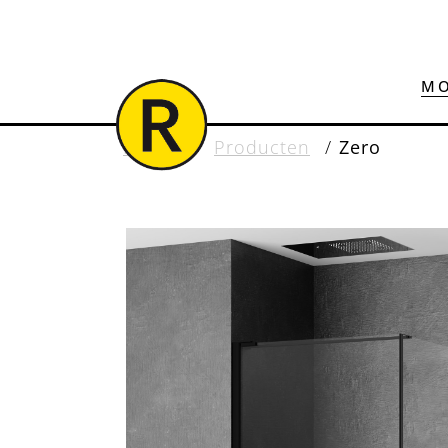
MO
Home
/
Producten
/
Zero