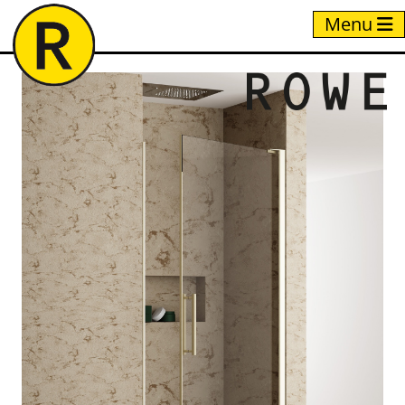
Menu
Home
/
Producten
/
Z8P1