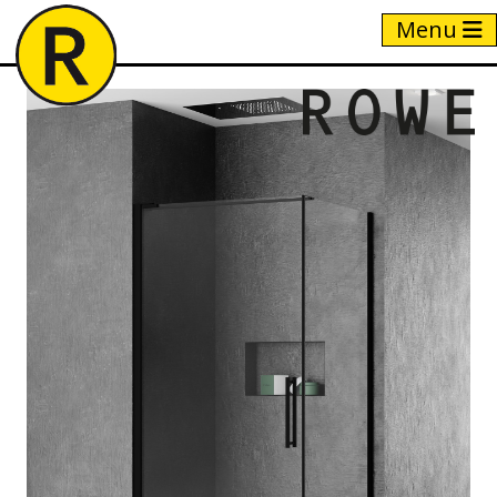
Menu
Home
/
Producten
/
Z8A1 + Z8F1