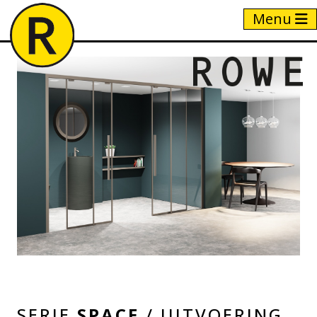
Menu
Home
/
Producten
/
NVP2 + NVF1
SERIE
SPACE
/ UITVOERING