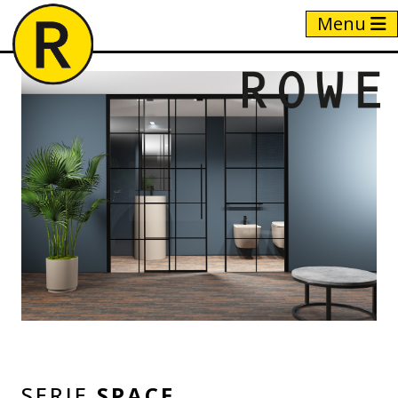
Menu
Home
/
Producten
/
Space
SERIE
SPACE