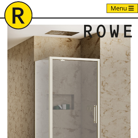
Menu
Home
/
Producten
/
P+P2 + LRF1