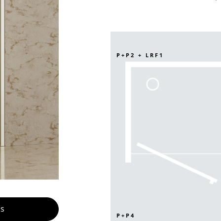
P+P2 + LRF1
es
P+P4