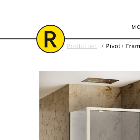
MO
Home
/
Producten
/
Pivot+ Fra