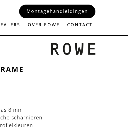
Montagehandleidingen
EALERS
OVER ROWE
CONTACT
FRAME
glas 8 mm
sche scharnieren
rofielkleuren