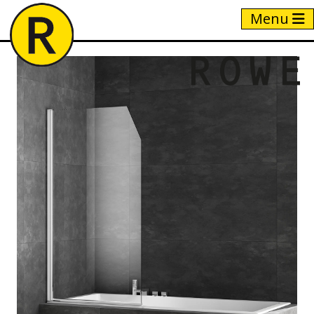
Menu
Home
/
Producten
/
VRS1