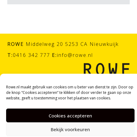
ROWE
Middelweg 20 5253 CA Nieuwkuijk
T:
0416 342 777
E:
info@rowe.nl
Rowe.nl maakt gebruik van cookies om u beter van dienst te zijn. Door op
de knop “Cookies accepteren” te klikken of door verder te gaan op onze
website, geeft u toestemming voor het plaatsen van cookies.
© ROWE |
Algemene voorwaarden
|
Privacy statement
|
Cookieverklaring
Cookies accepteren
Webdesign door
Tundra digital branding &
Bekijk voorkeuren
marketing bureau