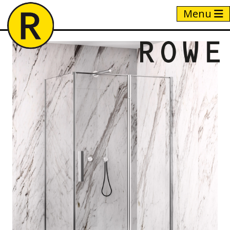
Menu
Home
/
Producten
/
VRA2 + VRF3