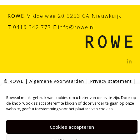
ROWE
Middelweg 20 5253 CA Nieuwkuijk
T:
0416 342 777
E:
info@rowe.nl
© ROWE |
Algemene voorwaarden
|
Privacy statement
|
Cookieverklaring
Webdesign door
Tundra digital branding &
Rowe.nl maakt gebruik van cookies om u beter van dienst te zijn. Door op
marketing bureau
de knop “Cookies accepteren” te klikken of door verder te gaan op onze
website, geeft u toestemming voor het plaatsen van cookies.
Cookies accepteren