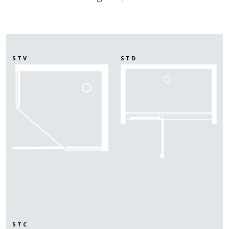
STV
STD
STC