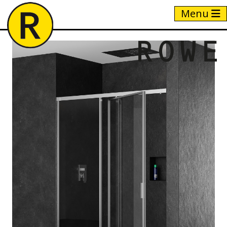
Menu
Home
/
Producten
/
P+G2