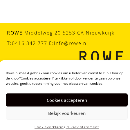
ROWE
Middelweg 20 5253 CA Nieuwkuijk
T:
0416 342 777
E:
info@rowe.nl
Rowe.nl maakt gebruik van cookies om u beter van dienst te zijn. Door op
de knop “Cookies accepteren” te klikken of door verder te gaan op onze
website, geeft u toestemming voor het plaatsen van cookies.
© ROWE |
Algemene voorwaarden
|
Privacy statement
|
Cookieverklaring
Cookies accepteren
Webdesign door
Tundra digital branding & marketing
Bekijk voorkeuren
bureau
Cookieverklaring
Privacy statement