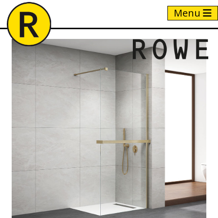
Menu
Home
/
Producten
/
MZ+ LIO