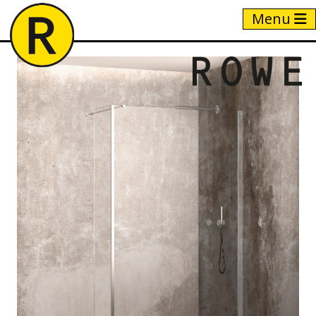
Menu
Home
/
Producten
/
KUB76 / 23