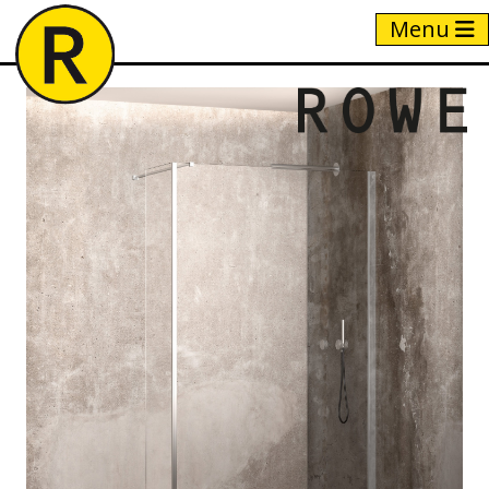
Menu
Home
/
Producten
/
KUB71/76/23