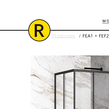
MO
Home
/
Producten
/
FEA1 + FEF2