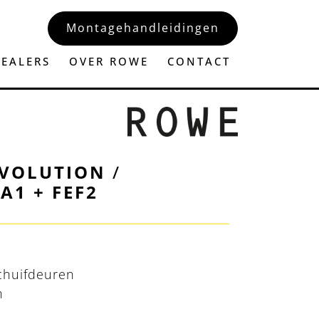
Montagehandleidingen
EALERS
OVER ROWE
CONTACT
EVOLUTION
/
A1 + FEF2
chuifdeuren
n